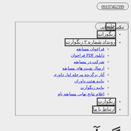
09197462399
خانه
تیکت پشتیبانی
زیگورات
رویداد شماره ۲ زیگوآرت
فراخوان مسابقه
دانلود PDF فراخوان
شرکت در مسابقه
ارسال شیت های مسابقه
آثار برگزیده مرحله اول داوری
بیانیه هیئت داوران
بیانیه زیگوآرت
اعلام نتایج نهایی مسابقه بام
زیگوآرت
ارتباط با ما