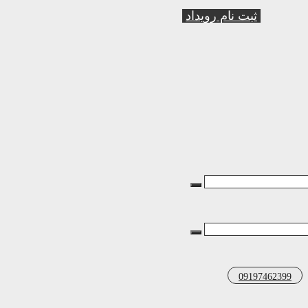
ثبت نام رویداد
09197462399