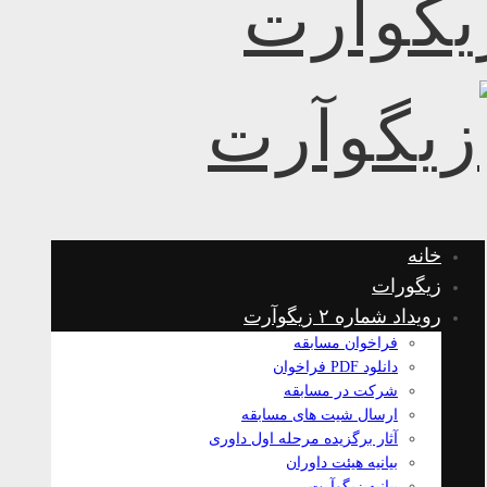
خانه
زیگورات
رویداد شماره ۲ زیگوآرت
فراخوان مسابقه
دانلود PDF فراخوان
شرکت در مسابقه
ارسال شیت های مسابقه
آثار برگزیده مرحله اول داوری
بیانیه هیئت داوران
بیانیه زیگوآرت