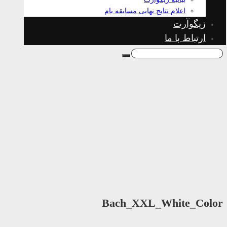
اعلام نتایج نهایی مسابقه بام
زیگوآرت
ارتباط با ما
Bach_XXL_White_Color