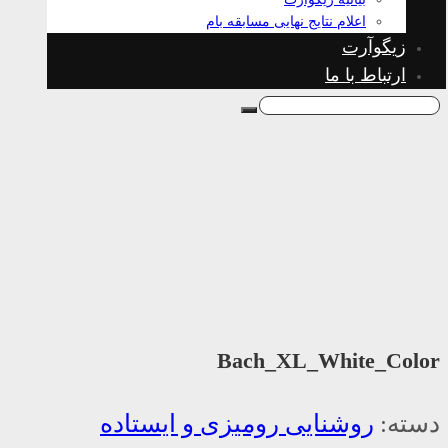
اعلام نتایج نهایی مسابقه بام
زیگوآرت
ارتباط با ما
Bach_XL_White_Color
دسته:
روشنایی رومیزی و ایستاده