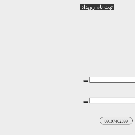
ثبت نام رویداد
09197462399