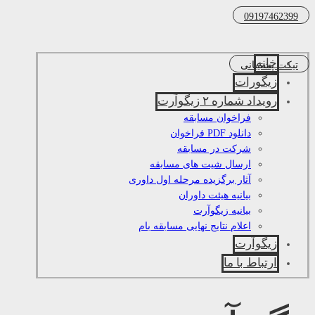
09197462399
خانه
تیکت پشتیبانی
زیگورات
رویداد شماره ۲ زیگوآرت
فراخوان مسابقه
دانلود PDF فراخوان
شرکت در مسابقه
ارسال شیت های مسابقه
آثار برگزیده مرحله اول داوری
بیانیه هیئت داوران
بیانیه زیگوآرت
اعلام نتایج نهایی مسابقه بام
زیگوآرت
ارتباط با ما