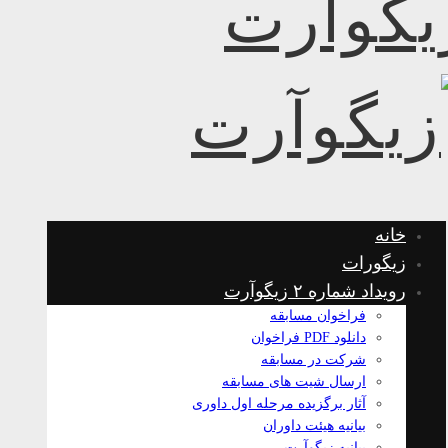
خانه
زیگورات
رویداد شماره ۲ زیگوآرت
فراخوان مسابقه
دانلود PDF فراخوان
شرکت در مسابقه
ارسال شیت های مسابقه
آثار برگزیده مرحله اول داوری
بیانیه هیئت داوران
بیانیه زیگوآرت