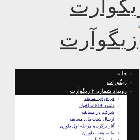
خانه
زیگورات
رویداد شماره ۲ زیگوآرت
فراخوان مسابقه
دانلود PDF فراخوان
شرکت در مسابقه
ارسال شیت های مسابقه
آثار برگزیده مرحله اول داوری
بیانیه هیئت داوران
بیانیه زیگوآرت