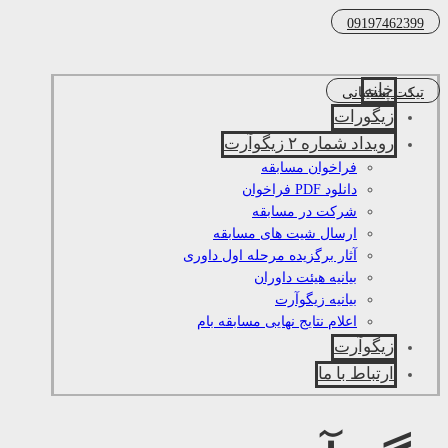
09197462399
خانه
تیکت پشتیبانی
زیگورات
رویداد شماره ۲ زیگوآرت
فراخوان مسابقه
دانلود PDF فراخوان
شرکت در مسابقه
ارسال شیت های مسابقه
آثار برگزیده مرحله اول داوری
بیانیه هیئت داوران
بیانیه زیگوآرت
اعلام نتایج نهایی مسابقه بام
زیگوآرت
ارتباط با ما