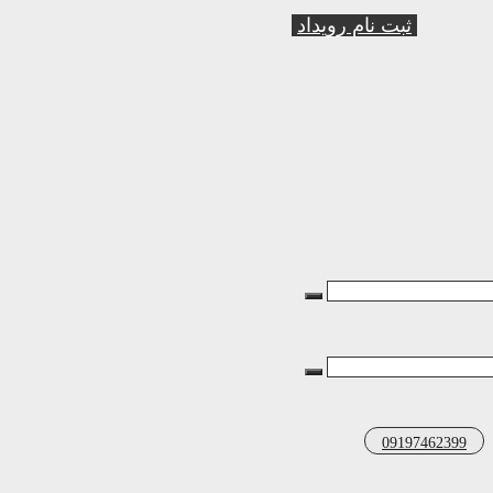
ثبت نام رویداد
09197462399