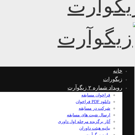
خانه
زیگورات
رویداد شماره ۲ زیگوآرت
فراخوان مسابقه
دانلود PDF فراخوان
شرکت در مسابقه
ارسال شیت های مسابقه
آثار برگزیده مرحله اول داوری
بیانیه هیئت داوران
بیانیه زیگوآرت