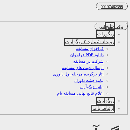
09197462399
خانه
تیکت پشتیبانی
زیگورات
رویداد شماره ۲ زیگوآرت
فراخوان مسابقه
دانلود PDF فراخوان
شرکت در مسابقه
ارسال شیت های مسابقه
آثار برگزیده مرحله اول داوری
بیانیه هیئت داوران
بیانیه زیگوآرت
اعلام نتایج نهایی مسابقه بام
زیگوآرت
ارتباط با ما