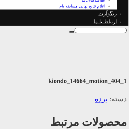
اعلام نتایج نهایی مسابقه بام
زیگوآرت
ارتباط با ما
kiondo_14664_motion_404_1
دسته:
پرده
محصولات مرتبط