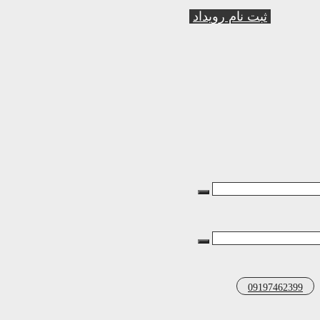
ثبت نام رویداد
09197462399