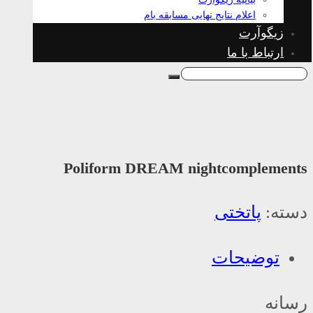
اعلام نتایج نهایی مسابقه بام
زیگوآرت
ارتباط با ما
Poliform DREAM nightcomplements
دسته:
پاتختی
توضیحات
رسانه