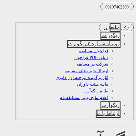
09197462399
خانه
تیکت پشتیبانی
زیگورات
رویداد شماره ۲ زیگوآرت
فراخوان مسابقه
دانلود PDF فراخوان
شرکت در مسابقه
ارسال شیت های مسابقه
آثار برگزیده مرحله اول داوری
بیانیه هیئت داوران
بیانیه زیگوآرت
اعلام نتایج نهایی مسابقه بام
زیگوآرت
ارتباط با ما