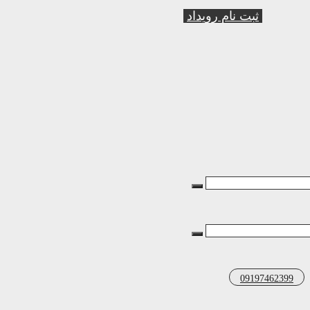
ثبت نام رویداد
09197462399