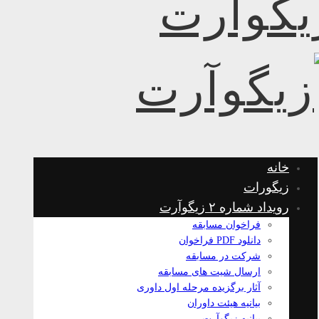
خانه
زیگورات
رویداد شماره ۲ زیگوآرت
فراخوان مسابقه
دانلود PDF فراخوان
شرکت در مسابقه
ارسال شیت های مسابقه
آثار برگزیده مرحله اول داوری
بیانیه هیئت داوران
بیانیه زیگوآرت