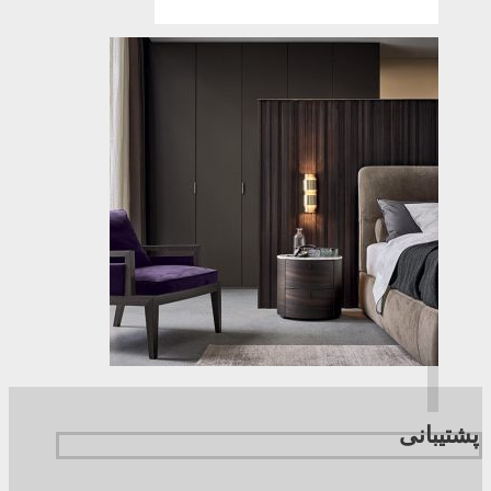
پشتیبانی