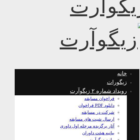
خانه
زیگورات
رویداد شماره ۲ زیگوآرت
فراخوان مسابقه
دانلود PDF فراخوان
شرکت در مسابقه
ارسال شیت های مسابقه
آثار برگزیده مرحله اول داوری
بیانیه هیئت داوران
بیانیه زیگوآرت