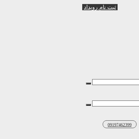
ثبت نام رویداد
09197462399