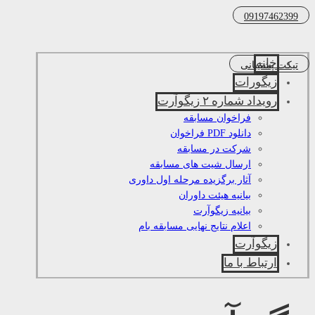
09197462399
خانه
تیکت پشتیبانی
زیگورات
رویداد شماره ۲ زیگوآرت
فراخوان مسابقه
دانلود PDF فراخوان
شرکت در مسابقه
ارسال شیت های مسابقه
آثار برگزیده مرحله اول داوری
بیانیه هیئت داوران
بیانیه زیگوآرت
اعلام نتایج نهایی مسابقه بام
زیگوآرت
ارتباط با ما