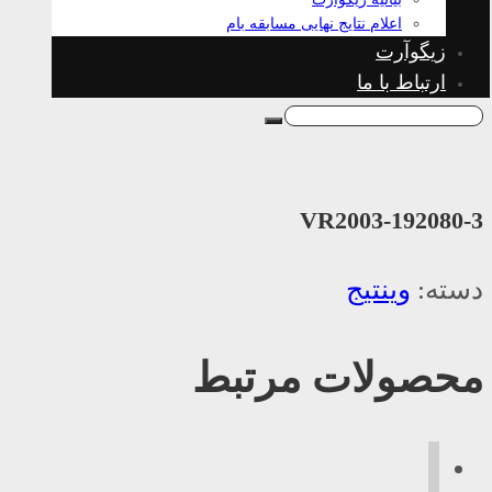
اعلام نتایج نهایی مسابقه بام
زیگوآرت
ارتباط با ما
VR2003-192080-3
دسته:
وینتیج
محصولات مرتبط