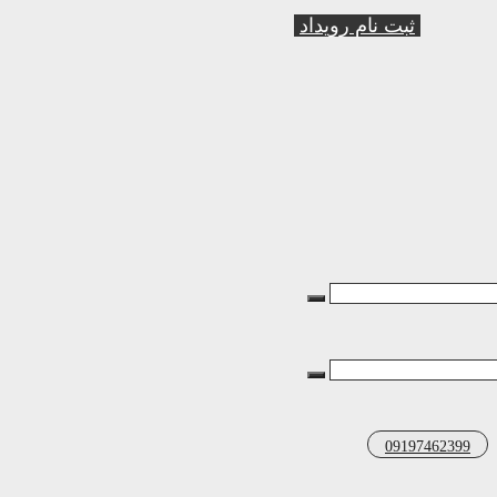
ثبت نام رویداد
09197462399