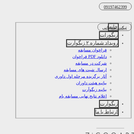
09197462399
خانه
تیکت پشتیبانی
زیگورات
رویداد شماره ۲ زیگوآرت
فراخوان مسابقه
دانلود PDF فراخوان
شرکت در مسابقه
ارسال شیت های مسابقه
آثار برگزیده مرحله اول داوری
بیانیه هیئت داوران
بیانیه زیگوآرت
اعلام نتایج نهایی مسابقه بام
زیگوآرت
ارتباط با ما