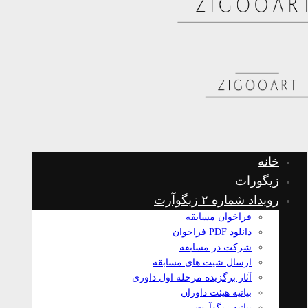
خانه
زیگورات
رویداد شماره ۲ زیگوآرت
فراخوان مسابقه
دانلود PDF فراخوان
شرکت در مسابقه
ارسال شیت های مسابقه
آثار برگزیده مرحله اول داوری
بیانیه هیئت داوران
بیانیه زیگوآرت