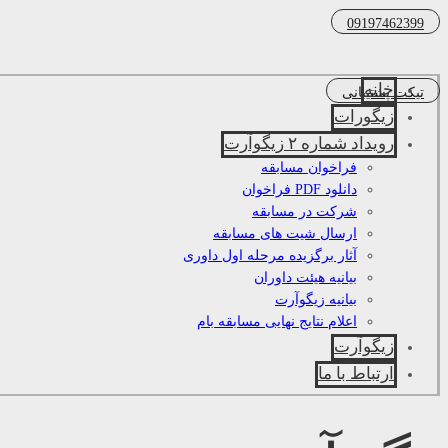
09197462399
خانه
تیکت پشتیبانی
زیگورات
رویداد شماره ۲ زیگوآرت
فراخوان مسابقه
دانلود PDF فراخوان
شرکت در مسابقه
ارسال شیت های مسابقه
آثار برگزیده مرحله اول داوری
بیانیه هیئت داوران
بیانیه زیگوآرت
اعلام نتایج نهایی مسابقه بام
زیگوآرت
ارتباط با ما