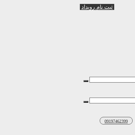
ثبت نام رویداد
09197462399