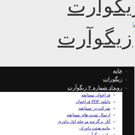
خانه
زیگورات
رویداد شماره ۲ زیگوآرت
فراخوان مسابقه
دانلود PDF فراخوان
شرکت در مسابقه
ارسال شیت های مسابقه
آثار برگزیده مرحله اول داوری
بیانیه هیئت داوران
بیانیه زیگوآرت