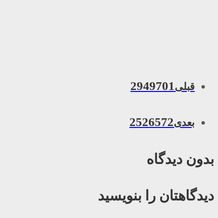
2949701
قبلی
2526572
بعدی
بدون دیدگاه
دیدگاهتان را بنویسید