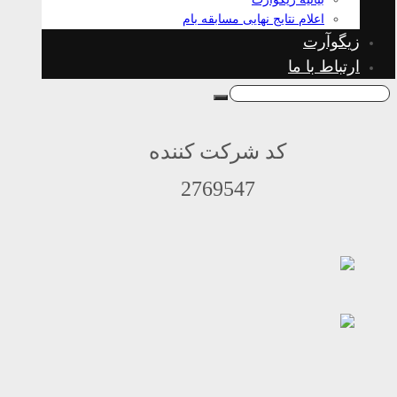
اعلام نتایج نهایی مسابقه بام
زیگوآرت
ارتباط با ما
کد شرکت کننده
2769547