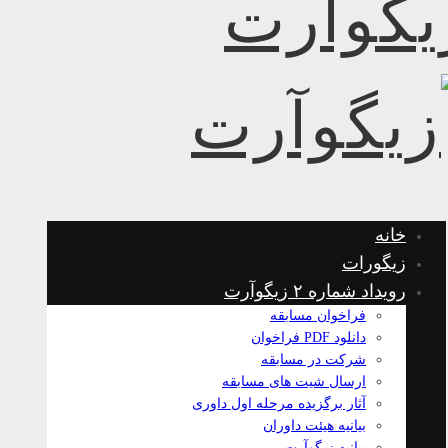
خانه
زیگورات
رویداد شماره ۲ زیگوآرت
فراخوان مسابقه
دانلود PDF فراخوان
شرکت در مسابقه
ارسال شیت های مسابقه
آثار برگزیده مرحله اول داوری
بیانیه هیئت داوران
بیانیه زیگوآرت