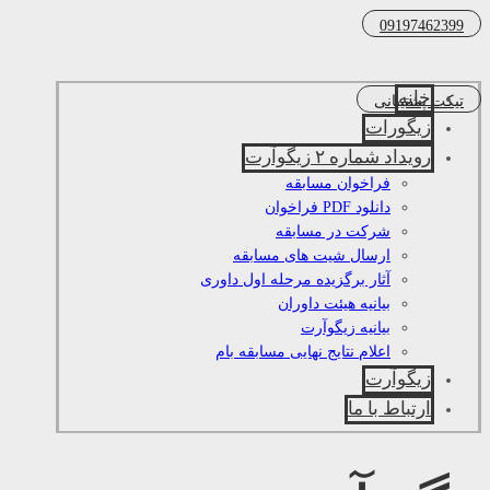
09197462399
خانه
تیکت پشتیبانی
زیگورات
رویداد شماره ۲ زیگوآرت
فراخوان مسابقه
دانلود PDF فراخوان
شرکت در مسابقه
ارسال شیت های مسابقه
آثار برگزیده مرحله اول داوری
بیانیه هیئت داوران
بیانیه زیگوآرت
اعلام نتایج نهایی مسابقه بام
زیگوآرت
ارتباط با ما