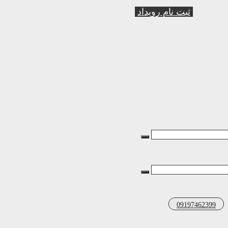
ثبت نام رویداد
09197462399