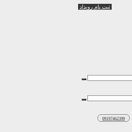
ثبت نام رویداد
09197462399