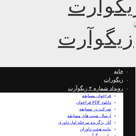
خانه
زیگورات
رویداد شماره ۲ زیگوآرت
فراخوان مسابقه
دانلود PDF فراخوان
شرکت در مسابقه
ارسال شیت های مسابقه
آثار برگزیده مرحله اول داوری
بیانیه هیئت داوران
بیانیه زیگوآرت