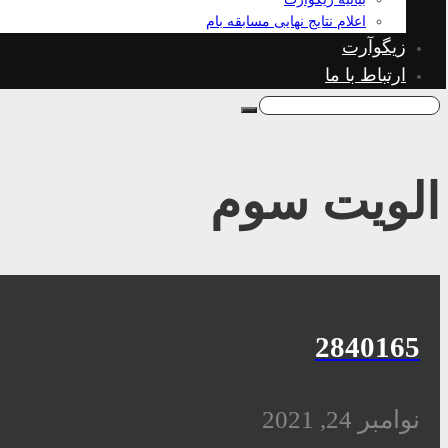
اعلام نتایج نهایی مسابقه بام
زیگوآرت
ارتباط با ما
الویت سوم
2840165
نوامبر 24, 2021