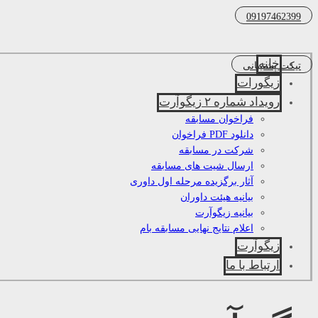
09197462399
خانه
تیکت پشتیبانی
زیگورات
رویداد شماره ۲ زیگوآرت
فراخوان مسابقه
دانلود PDF فراخوان
شرکت در مسابقه
ارسال شیت های مسابقه
آثار برگزیده مرحله اول داوری
بیانیه هیئت داوران
بیانیه زیگوآرت
اعلام نتایج نهایی مسابقه بام
زیگوآرت
ارتباط با ما