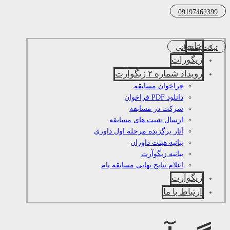
09197462399
خانه
تیکت پشتیبانی
زیگورات
رویداد شماره ۲ زیگوآرت
فراخوان مسابقه
دانلود PDF فراخوان
شرکت در مسابقه
ارسال شیت های مسابقه
آثار برگزیده مرحله اول داوری
بیانیه هیئت داوران
بیانیه زیگوآرت
اعلام نتایج نهایی مسابقه بام
زیگوآرت
ارتباط با ما