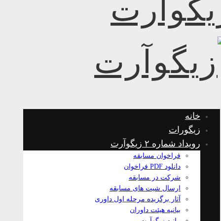
خانه
زیگورات
رویداد شماره ۲ زیگوآرت
فراخوان مسابقه
دانلود PDF فراخوان
شرکت در مسابقه
ارسال شیت های مسابقه
آثار برگزیده مرحله اول داوری
بیانیه هیئت داوران
بیانیه زیگوآرت