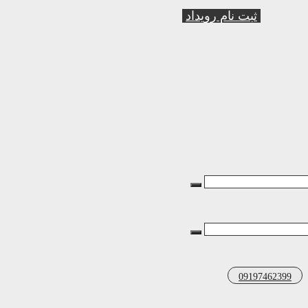
ثبت نام رویداد
09197462399