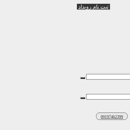
ثبت نام رویداد
09197462399