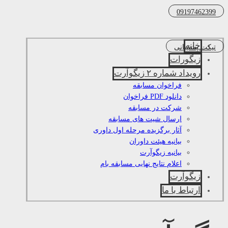
09197462399
خانه
تیکت پشتیبانی
زیگورات
رویداد شماره ۲ زیگوآرت
فراخوان مسابقه
دانلود PDF فراخوان
شرکت در مسابقه
ارسال شیت های مسابقه
آثار برگزیده مرحله اول داوری
بیانیه هیئت داوران
بیانیه زیگوآرت
اعلام نتایج نهایی مسابقه بام
زیگوآرت
ارتباط با ما