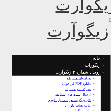
خانه
زیگورات
رویداد شماره ۲ زیگوآرت
فراخوان مسابقه
دانلود PDF فراخوان
شرکت در مسابقه
ارسال شیت های مسابقه
آثار برگزیده مرحله اول داوری
بیانیه هیئت داوران
بیانیه زیگوآرت