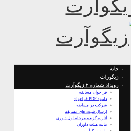
خانه
زیگورات
رویداد شماره ۲ زیگوآرت
فراخوان مسابقه
دانلود PDF فراخوان
شرکت در مسابقه
ارسال شیت های مسابقه
آثار برگزیده مرحله اول داوری
بیانیه هیئت داوران
بیانیه زیگوآرت