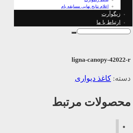
اعلام نتایج نهایی مسابقه بام
زیگوآرت
ارتباط با ما
ligna-canopy-42022-r
دسته:
کاغذ دیواری
محصولات مرتبط