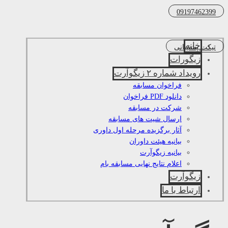
09197462399
خانه
تیکت پشتیبانی
زیگورات
رویداد شماره ۲ زیگوآرت
فراخوان مسابقه
دانلود PDF فراخوان
شرکت در مسابقه
ارسال شیت های مسابقه
آثار برگزیده مرحله اول داوری
بیانیه هیئت داوران
بیانیه زیگوآرت
اعلام نتایج نهایی مسابقه بام
زیگوآرت
ارتباط با ما