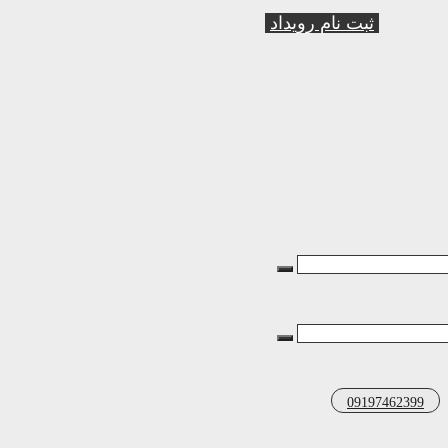
ثبت نام رویداد
09197462399