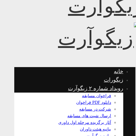
خانه
زیگورات
رویداد شماره ۲ زیگوآرت
فراخوان مسابقه
دانلود PDF فراخوان
شرکت در مسابقه
ارسال شیت های مسابقه
آثار برگزیده مرحله اول داوری
بیانیه هیئت داوران
بیانیه زیگوآرت