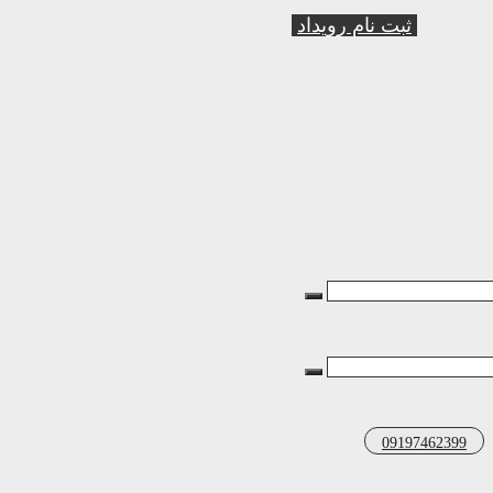
ثبت نام رویداد
09197462399