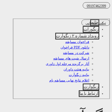
09197462399
خانه
تیکت پشتیبانی
زیگورات
رویداد شماره ۲ زیگوآرت
فراخوان مسابقه
دانلود PDF فراخوان
شرکت در مسابقه
ارسال شیت های مسابقه
آثار برگزیده مرحله اول داوری
بیانیه هیئت داوران
بیانیه زیگوآرت
اعلام نتایج نهایی مسابقه بام
زیگوآرت
ارتباط با ما