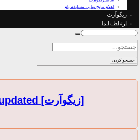
اعلام نتایج نهایی مسابقه بام
زیگوآرت
ارتباط با ما
جستجو کردن
[زیگوآرت] Some plugins were automatically updated