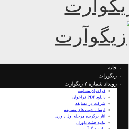
خانه
زیگورات
رویداد شماره ۲ زیگوآرت
فراخوان مسابقه
دانلود PDF فراخوان
شرکت در مسابقه
ارسال شیت های مسابقه
آثار برگزیده مرحله اول داوری
بیانیه هیئت داوران
بیانیه زیگوآرت