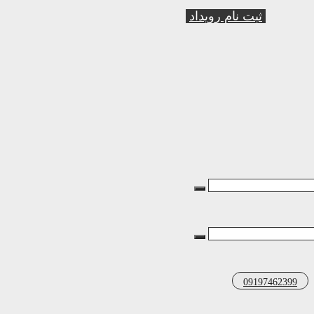
ثبت نام رویداد
09197462399