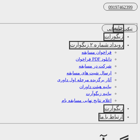
09197462399
خانه
تیکت پشتیبانی
زیگورات
رویداد شماره ۲ زیگوآرت
فراخوان مسابقه
دانلود PDF فراخوان
شرکت در مسابقه
ارسال شیت های مسابقه
آثار برگزیده مرحله اول داوری
بیانیه هیئت داوران
بیانیه زیگوآرت
اعلام نتایج نهایی مسابقه بام
زیگوآرت
ارتباط با ما